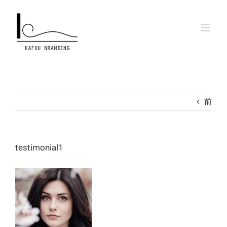
Skip
to
content
前
testimonial1