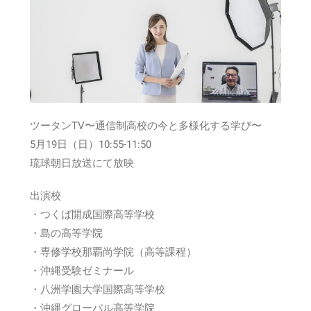
ツータンTV〜通信制高校の今と多様化する学び〜
5月19日（日）10:55-11:50
琉球朝日放送にて放映
出演校
・つくば開成国際高等学校
・島の高等学院
・専修学校那覇尚学院（高等課程）
・沖縄受験ゼミナール
・八洲学園大学国際高等学校
・沖縄グローバル高等学院