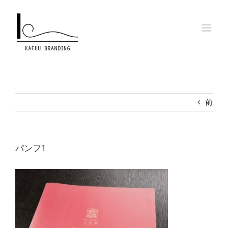
Skip
to
content
前
パンフ1