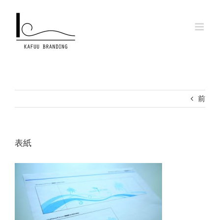
Skip
to
content
前
表紙