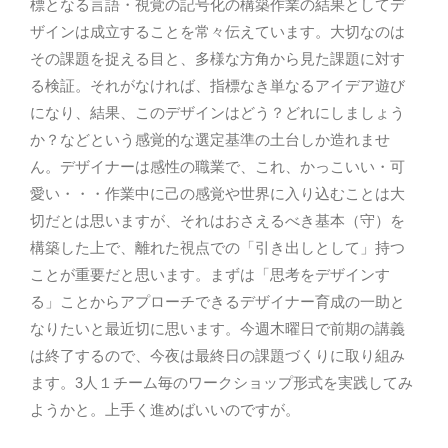
標となる言語・視覚の記号化の構築作業の結果としてデ
ザインは成立することを常々伝えています。大切なのは
その課題を捉える目と、多様な方角から見た課題に対す
る検証。それがなければ、指標なき単なるアイデア遊び
になり、結果、このデザインはどう？どれにしましょう
か？などという感覚的な選定基準の土台しか造れませ
ん。デザイナーは感性の職業で、これ、かっこいい・可
愛い・・・作業中に己の感覚や世界に入り込むことは大
切だとは思いますが、それはおさえるべき基本（守）を
構築した上で、離れた視点での「引き出しとして」持つ
ことが重要だと思います。まずは「思考をデザインす
る」ことからアプローチできるデザイナー育成の一助と
なりたいと最近切に思います。今週木曜日で前期の講義
は終了するので、今夜は最終日の課題づくりに取り組み
ます。3人１チーム毎のワークショップ形式を実践してみ
ようかと。上手く進めばいいのですが。