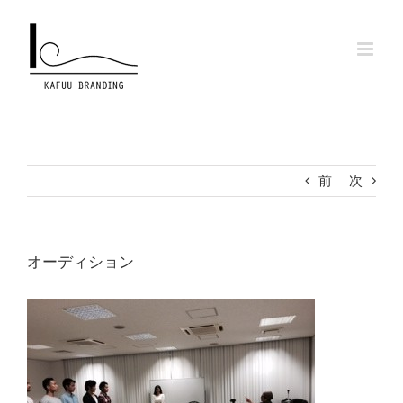
Skip
to
content
前
次
オーディション